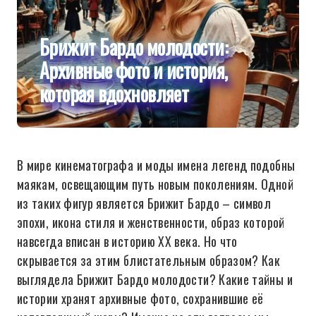
Брижит Бардо молодости:
Архивные фото и история,
которая вдохновляет
В мире кинематографа и моды имена легенд подобны
маякам, освещающим путь новым поколениям. Одной
из таких фигур является Брижит Бардо – символ
эпохи, икона стиля и женственности, образ которой
навсегда вписан в историю XX века. Но что
скрывается за этим блистательным образом? Как
выглядела Брижит Бардо молодости? Какие тайны и
истории хранят архивные фото, сохранившие её