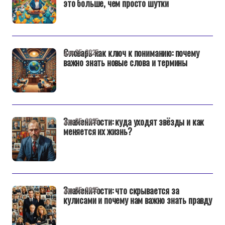
это больше, чем просто шутки
Словарь как ключ к пониманию: почему
дек 25, 2025
важно знать новые слова и термины
Знаменитости: куда уходят звёзды и как
дек 25, 2025
меняется их жизнь?
Знаменитости: что скрывается за
дек 25, 2025
кулисами и почему нам важно знать правду