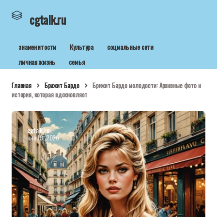
cgtalk.ru
знаменитости
Культура
социальные сети
личная жизнь
семья
Главная
Брижит Бардо
Брижит Бардо молодости: Архивные фото и
история, которая вдохновляет
cgtalk.ru
янв 19, 2026