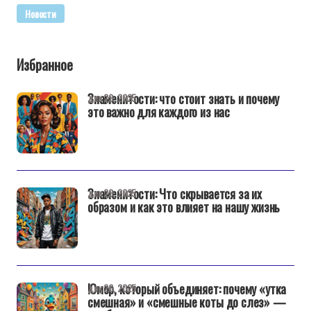
Новости
Избранное
Знаменитости: что стоит знать и почему
дек 29, 2025
это важно для каждого из нас
Знаменитости: Что скрывается за их
дек 29, 2025
образом и как это влияет на нашу жизнь
Юмор, который объединяет: почему «утка
дек 26, 2025
смешная» и «смешные коты до слез» —