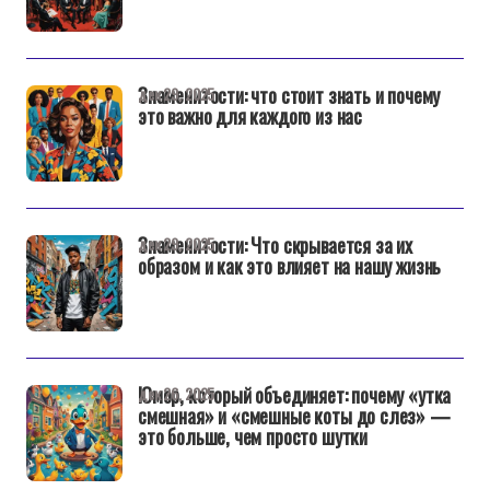
Знаменитости: что стоит знать и почему
дек 29, 2025
это важно для каждого из нас
Знаменитости: Что скрывается за их
дек 29, 2025
образом и как это влияет на нашу жизнь
Юмор, который объединяет: почему «утка
дек 26, 2025
смешная» и «смешные коты до слез» —
это больше, чем просто шутки