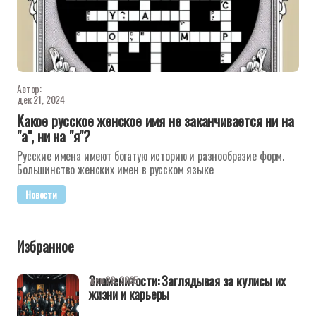
Автор:
дек 21, 2024
Какое русское женское имя не заканчивается ни на
"а", ни на "я"?
Русские имена имеют богатую историю и разнообразие форм.
Большинство женских имен в русском языке
Новости
Избранное
Знаменитости: Заглядывая за кулисы их
дек 29, 2025
жизни и карьеры