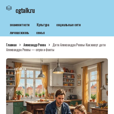
cgtalk.ru
знаменитости
Культура
социальные сети
личная жизнь
семья
Главная
Александр Ревва
Дети Александра Реввы: Как живут дети
Александра Реввы — слухи и факты
cgtalk.ru
дек 10, 2025