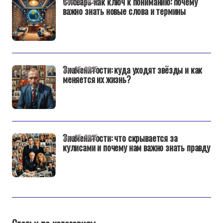
Словарь как ключ к пониманию: почему
дек 25, 2025
важно знать новые слова и термины
Знаменитости: куда уходят звёзды и как
дек 25, 2025
меняется их жизнь?
Знаменитости: что скрывается за
дек 25, 2025
кулисами и почему нам важно знать правду