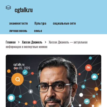
cgtalk.ru
знаменитости
Культура
социальные сети
личная жизнь
семья
Главная
Хассан Джамиль
Хассан Джамиль — актуальная
информация и экспертные мнения
cgtalk.ru
фев 05, 2026