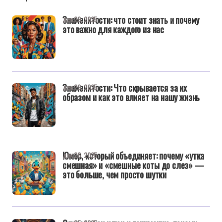
Знаменитости: что стоит знать и почему
дек 29, 2025
это важно для каждого из нас
Знаменитости: Что скрывается за их
дек 29, 2025
образом и как это влияет на нашу жизнь
Юмор, который объединяет: почему «утка
дек 26, 2025
смешная» и «смешные коты до слез» —
это больше, чем просто шутки