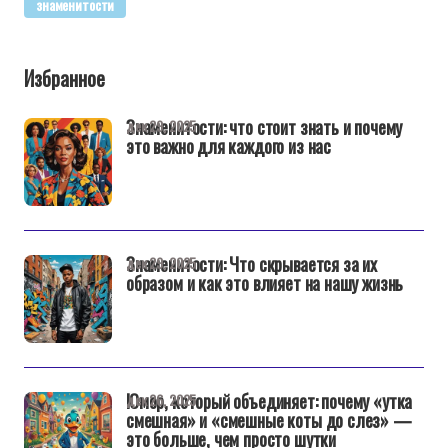
знаменитости
Избранное
Знаменитости: что стоит знать и почему
дек 29, 2025
это важно для каждого из нас
Знаменитости: Что скрывается за их
дек 29, 2025
образом и как это влияет на нашу жизнь
Юмор, который объединяет: почему «утка
дек 26, 2025
смешная» и «смешные коты до слез» —
это больше, чем просто шутки