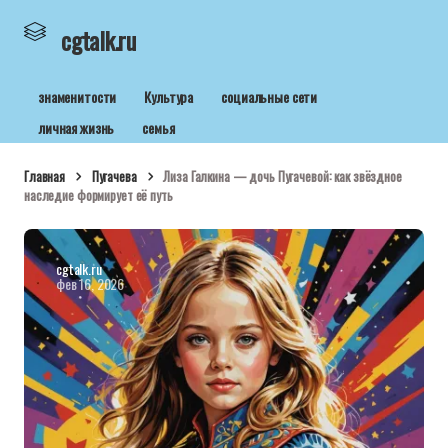
cgtalk.ru
знаменитости
Культура
социальные сети
личная жизнь
семья
Главная
Пугачева
Лиза Галкина — дочь Пугачевой: как звёздное
наследие формирует её путь
cgtalk.ru
фев 16, 2026