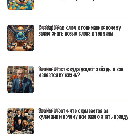
Словарь как ключ к пониманию: почему
дек 25, 2025
важно знать новые слова и термины
Знаменитости: куда уходят звёзды и как
дек 25, 2025
меняется их жизнь?
Знаменитости: что скрывается за
дек 25, 2025
кулисами и почему нам важно знать правду