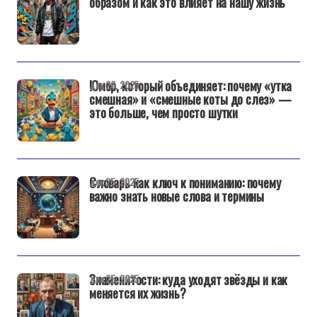
образом и как это влияет на нашу жизнь
Юмор, который объединяет: почему «утка
дек 26, 2025
смешная» и «смешные коты до слез» —
это больше, чем просто шутки
Словарь как ключ к пониманию: почему
дек 25, 2025
важно знать новые слова и термины
Знаменитости: куда уходят звёзды и как
дек 25, 2025
меняется их жизнь?