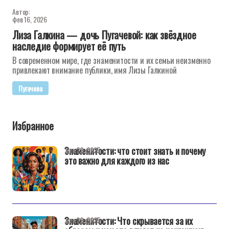
Автор:
фев 16, 2026
Лиза Галкина — дочь Пугачевой: как звёздное
наследие формирует её путь
В современном мире, где знаменитости и их семьи неизменно
привлекают внимание публики, имя Лизы Галкиной
Пугачева
Избранное
Знаменитости: что стоит знать и почему
дек 29, 2025
это важно для каждого из нас
Знаменитости: Что скрывается за их
дек 29, 2025