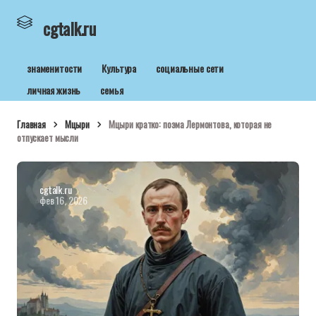
cgtalk.ru
знаменитости
Культура
социальные сети
личная жизнь
семья
Главная
Мцыри
Мцыри кратко: поэма Лермонтова, которая не
отпускает мысли
cgtalk.ru
фев 16, 2026