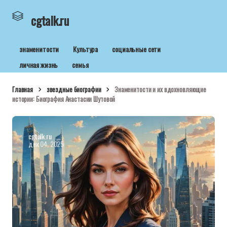
cgtalk.ru
знаменитости
Культура
социальные сети
личная жизнь
семья
Главная
звездные биографии
Знаменитости и их вдохновляющие
истории: Биография Анастасии Шутовой
cgtalk.ru
дек 04, 2025