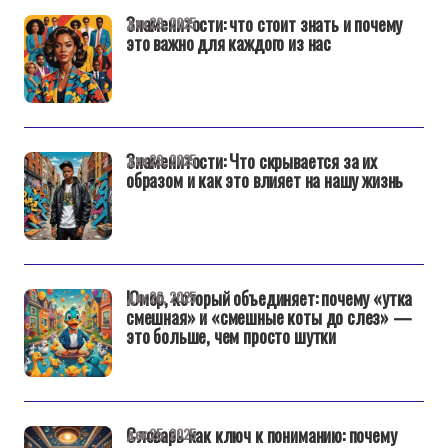
Знаменитости: что стоит знать и почему
дек 29, 2025
это важно для каждого из нас
Знаменитости: Что скрывается за их
дек 29, 2025
образом и как это влияет на нашу жизнь
Юмор, который объединяет: почему «утка
дек 26, 2025
смешная» и «смешные коты до слез» —
это больше, чем просто шутки
Словарь как ключ к пониманию: почему
дек 25, 2025