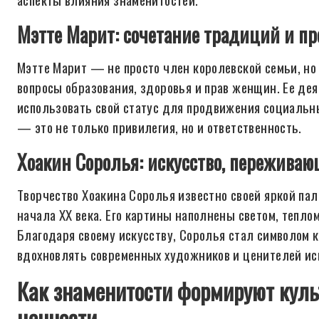
Мэтте Марит: сочетание традиций и пр
Мэтте Марит — не просто член королевской семьи, н
вопросы образования, здоровья и прав женщин. Ее де
использовать свой статус для продвижения социальны
— это не только привилегия, но и ответственность.
Хоакин Соролья: искусство, переживаю
Творчество Хоакина Соролья известно своей яркой п
начала XX века. Его картины наполнены светом, тепло
Благодаря своему искусству, Соролья стал символом 
вдохновлять современных художников и ценителей иск
Как знаменитости формируют кул
ценности