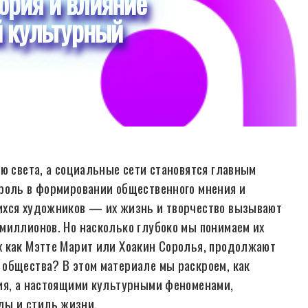
тория и влияние
 культурный
ю света, а социальные сети становятся главным
 роль в формировании общественного мнения и
ихся художников — их жизнь и творчество вызывают
миллионов. Но насколько глубоко мы понимаем их
х как Мэтте Марит или Хоакин Соролья, продолжают
общества? В этом материале мы раскроем, как
ния, а настоящими культурными феноменами,
ды и стиль жизни.