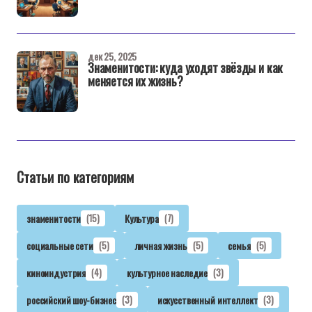
дек 25, 2025
Знаменитости: куда уходят звёзды и как
меняется их жизнь?
Статьи по категориям
знаменитости
(15)
Культура
(7)
социальные сети
(5)
личная жизнь
(5)
семья
(5)
киноиндустрия
(4)
культурное наследие
(3)
российский шоу-бизнес
(3)
искусственный интеллект
(3)