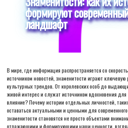
Знаменитости: как их ис
формируют современный
ландшафт
В мире, где информация распространяется со скорость
источником новостей, знаменитости играют ключевую
культурных трендов. От королевских особ до выдающ
живой интерес и служат источником вдохновения для 
влияние? Почему истории отдельных личностей, таки
оставаться актуальными и ценными для современного 
знаменитости становятся не просто объектами внима
отражающими и формирующими наши ценности, взгля