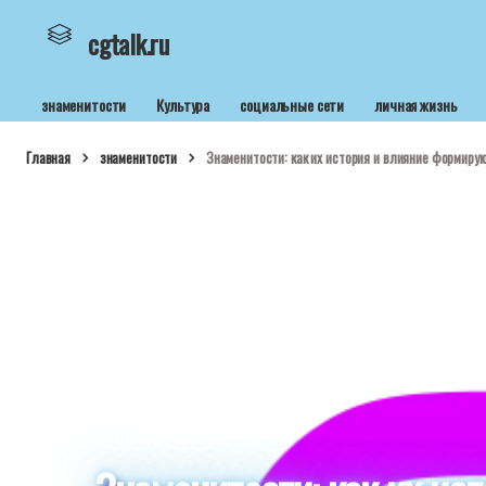
cgtalk.ru
знаменитости
Культура
социальные сети
личная жизнь
Главная
знаменитости
Знаменитости: как их история и влияние формир
cgtalk.ru
дек 23, 2025