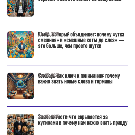
Юмор, который объединяет: почему «утка
дек 26, 2025
смешная» и «смешные коты до слез» —
это больше, чем просто шутки
Словарь как ключ к пониманию: почему
дек 25, 2025
важно знать новые слова и термины
Знаменитости: что скрывается за
дек 25, 2025
кулисами и почему нам важно знать правду