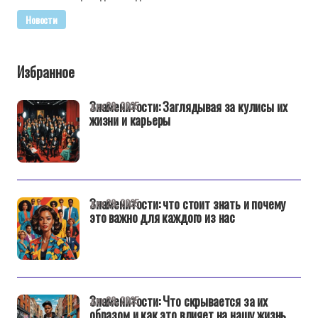
Новости
Избранное
Знаменитости: Заглядывая за кулисы их
дек 29, 2025
жизни и карьеры
Знаменитости: что стоит знать и почему
дек 29, 2025
это важно для каждого из нас
Знаменитости: Что скрывается за их
дек 29, 2025
образом и как это влияет на нашу жизнь