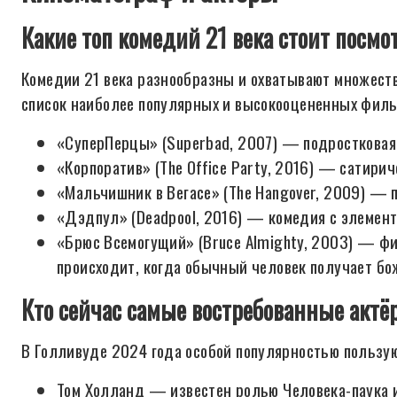
Какие топ комедий 21 века стоит посмо
Комедии 21 века разнообразны и охватывают множеств
список наиболее популярных и высокооцененных филь
«СуперПерцы» (Superbad, 2007) — подростковая
«Корпоратив» (The Office Party, 2016) — сатири
«Мальчишник в Вегасе» (The Hangover, 2009) — 
«Дэдпул» (Deadpool, 2016) — комедия с элемент
«Брюс Всемогущий» (Bruce Almighty, 2003) — фи
происходит, когда обычный человек получает б
Кто сейчас самые востребованные акт
В Голливуде 2024 года особой популярностью пользу
Том Холланд — известен ролью Человека-паука и