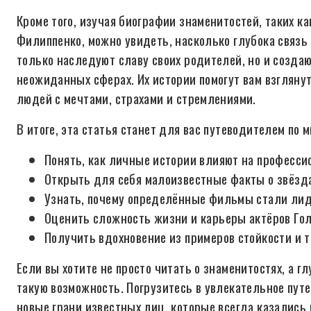
Кроме того, изучая биографии знаменитостей, таких к
Филиппенко, можно увидеть, насколько глубока связь
только наследуют славу своих родителей, но и создаю
неожиданных сферах. Их истории помогут вам взгляну
людей с мечтами, страхами и стремлениями.
В итоге, эта статья станет для вас путеводителем по 
Понять, как личные истории влияют на професс
Открыть для себя малоизвестные факты о звёздах
Узнать, почему определённые фильмы стали лид
Оценить сложность жизни и карьеры актёров Го
Получить вдохновение из примеров стойкости и т
Если вы хотите не просто читать о знаменитостях, а г
такую возможность. Погрузитесь в увлекательное путе
новые грани известных лиц, которые всегда казались