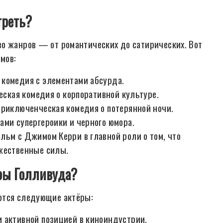
треть?
о жанров — от романтических до сатирических. Вот
мов:
 комедия с элементами абсурда.
ческая комедия о корпоративной культуре.
приключенческая комедия о потерянной ночи.
ами супергероики и черного юмора.
льм с Джимом Керри в главной роли о том, что
ожественные силы.
ёры Голливуда?
ются следующие актёры:
 активной позицией в киноиндустрии.