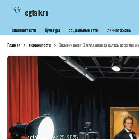
cgtalk.ru
знаменитости
Культура
социальные сети
личная жизнь
Главная
знаменитости
Знаменитости: Заглядывая за кулисы их жизни и 
cgtalk.ru
дек 29, 2025