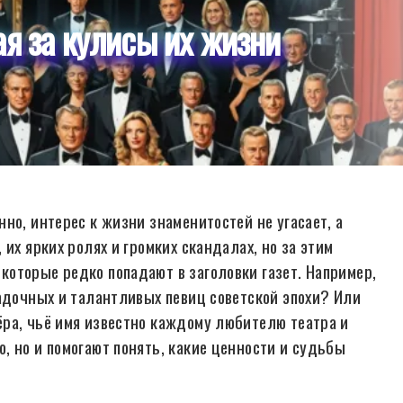
я за кулисы их жизни
но, интерес к жизни знаменитостей не угасает, а
их ярких ролях и громких скандалах, но за этим
оторые редко попадают в заголовки газет. Например,
гадочных и талантливых певиц советской эпохи? Или
ра, чьё имя известно каждому любителю театра и
, но и помогают понять, какие ценности и судьбы