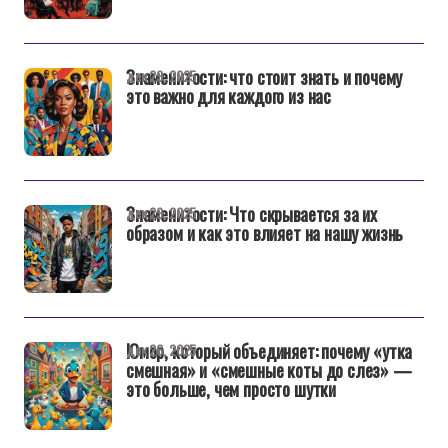
Знаменитости: что стоит знать и почему
дек 29, 2025
это важно для каждого из нас
Знаменитости: Что скрывается за их
дек 29, 2025
образом и как это влияет на нашу жизнь
Юмор, который объединяет: почему «утка
дек 26, 2025
смешная» и «смешные коты до слез» —
это больше, чем просто шутки