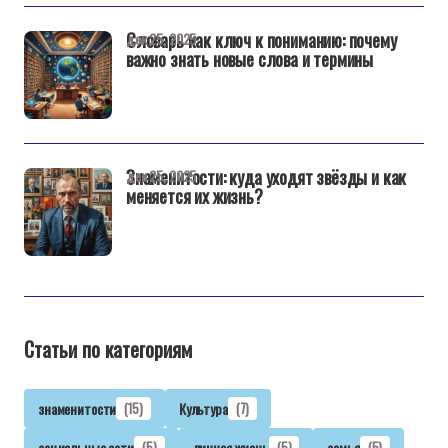
Словарь как ключ к пониманию: почему
дек 25, 2025
важно знать новые слова и термины
Знаменитости: куда уходят звёзды и как
дек 25, 2025
меняется их жизнь?
Статьи по категориям
знаменитости
(15)
Культура
(7)
социальные сети
(5)
личная жизнь
(5)
семья
(5)