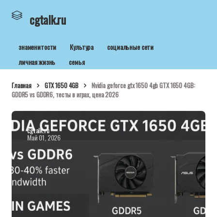
cgtalk.ru
знаменитости
Культура
социальные сети
личная жизнь
семья
Главная
GTX 1650 4GB
Nvidia geforce gtx 1650 4gb GTX 1650 4GB:
GDDR5 vs GDDR6, тесты в играх, цена 2026
cgtalk.ru
Май 01, 2026