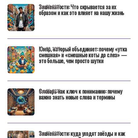
Знаменитости: Что скрывается за их
дек 29, 2025
образом и как это влияет на нашу жизнь
Юмор, который объединяет: почему «утка
дек 26, 2025
смешная» и «смешные коты до слез» —
это больше, чем просто шутки
Словарь как ключ к пониманию: почему
дек 25, 2025
важно знать новые слова и термины
Знаменитости: куда уходят звёзды и как
дек 25, 2025